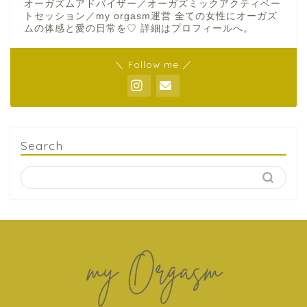
オーガズムアドバイザー／オーガズミックアクティベー
トセッション／my orgasm運営 全ての女性にオーガズ
ムの体感と愛の日常を♡ 詳細はプロフィールへ。
＼ Follow me ／
Search