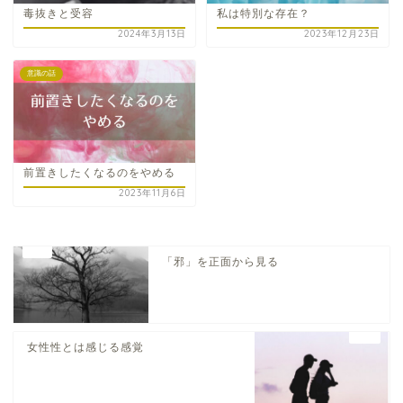
毒抜きと受容
私は特別な存在？
2024年3月13日
2023年12月23日
意識の話
前置きしたくなるのをやめる
2023年11月6日
「邪」を正面から見る
女性性とは感じる感覚