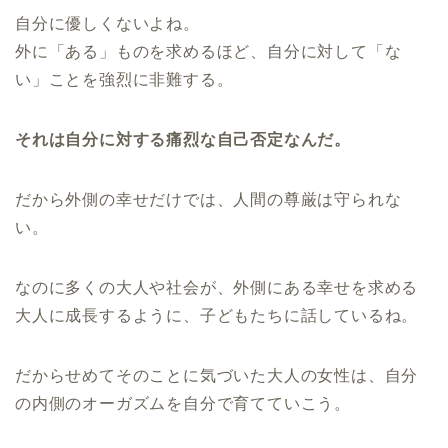
自分に優しくないよね。
外に「ある」ものを求めるほど、自分に対して「な
い」ことを強烈に非難する。
それは自分に対する痛烈な自己否定なんだ。
だから外側の幸せだけでは、人間の尊厳は守られな
い。
なのに多くの大人や社会が、外側にある幸せを求める
大人に成長するように、子どもたちに話しているね。
だからせめてそのことに気づいた大人の女性は、自分
の内側のオーガズムを自分で育てていこう。