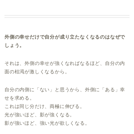
外側の幸せだけで自分が成り立たなくなるのはなぜで
しょう。
それは、外側の幸せが強くなればなるほど、自分の内
面の枯渇が激しくなるから。
自分の内側に「ない」と思うから、外側に「ある」幸
せを求める。
これは同じ分だけ、両極に伸びる。
光が強いほど、影が強くなる。
影が強いほど、強い光が欲しくなる。