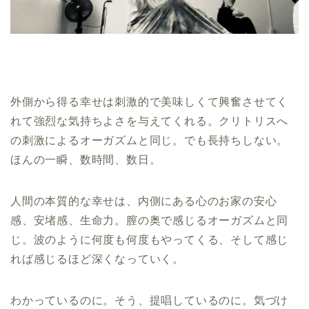
外側から得る幸せは刺激的で美味しくて興奮させてく
れて強烈な気持ちよさを与えてくれる。クリトリスへ
の刺激によるオーガズムと同じ。でも長持ちしない。
ほんの一瞬、数時間、数日。
人間の本質的な幸せは、内側にある心のお家の安心
感、安堵感、生命力。膣の奥で感じるオーガズムと同
じ。波のように何度も何度もやってくる、そして感じ
れば感じるほど深くなっていく。
わかっているのに。そう、提唱しているのに。気づけ