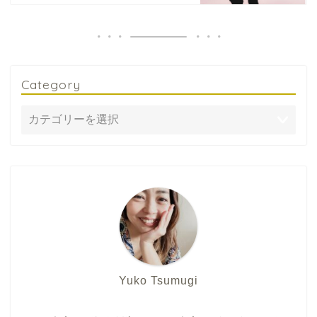
Category
Yuko Tsumugi