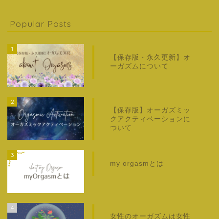
Popular Posts
1
【保存版・永久更新】オ
ーガズムについて
2
【保存版】オーガズミッ
クアクティベーションに
ついて
3
my orgasmとは
4
女性のオーガズムは女性