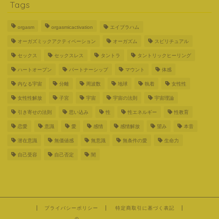
Tags
orgasm
orgasmicactivation
エイブラハム
オーガズミックアクティベーション
オーガズム
スピリチュアル
セックス
セックスレス
タントラ
タントリックヒーリング
ハートオープン
パートナーシップ
マウント
体感
内なる宇宙
分離
周波数
地球
執着
女性性
女性性解放
子宮
宇宙
宇宙の法則
宇宙理論
引き寄せの法則
思い込み
性
性エネルギー
性教育
恋愛
意識
愛
感情
感情解放
望み
本音
潜在意識
無価値感
無意識
無条件の愛
生命力
自己受容
自己否定
闇
プライバシーポリシー
特定商取引に基づく表記