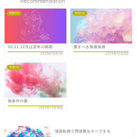
Recommendation
意識の話
意識の話
10,11,12月は翌年の縮図
愛すべき無価値感
2023年10月1日
2023年12月5日
意識の話
無条件の愛
2023年11月18日
場面転換で周波数をキープする