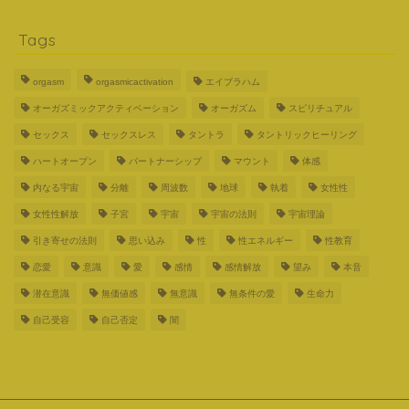
Tags
orgasm
orgasmicactivation
エイブラハム
オーガズミックアクティベーション
オーガズム
スピリチュアル
セックス
セックスレス
タントラ
タントリックヒーリング
ハートオープン
パートナーシップ
マウント
体感
内なる宇宙
分離
周波数
地球
執着
女性性
女性性解放
子宮
宇宙
宇宙の法則
宇宙理論
引き寄せの法則
思い込み
性
性エネルギー
性教育
恋愛
意識
愛
感情
感情解放
望み
本音
潜在意識
無価値感
無意識
無条件の愛
生命力
自己受容
自己否定
闇