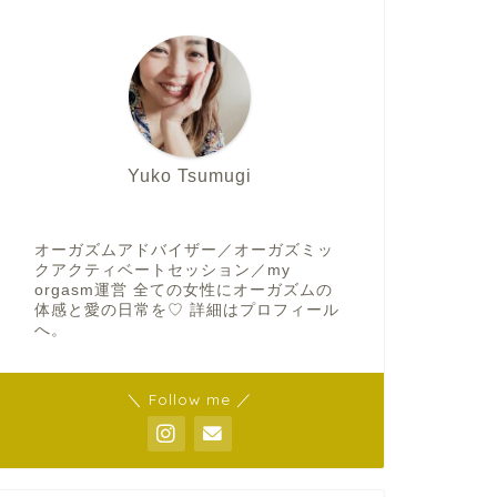
Yuko Tsumugi
オーガズムアドバイザー／オーガズミッ
クアクティベートセッション／my
orgasm運営 全ての女性にオーガズムの
体感と愛の日常を♡ 詳細はプロフィール
へ。
＼ Follow me ／