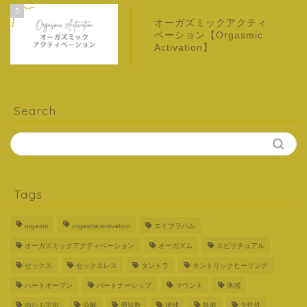
5
オーガズミックアクティ
ベーション【Orgasmic
Activation】
Search
Tags
orgasm
orgasmicactivation
エイブラハム
オーガズミックアクティベーション
オーガズム
スピリチュアル
セックス
セックスレス
タントラ
タントリックヒーリング
ハートオープン
パートナーシップ
マウント
体感
内なる宇宙
分離
周波数
地球
執着
女性性