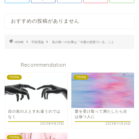
おすすめの投稿がありません
HOME
宇宙理論
私の唯一の仕事は「今愛の状態でいる」こと
Recommendation
宇宙理論
宇宙理論
目の前の人とすれ違うのでは
愛を受け取って満たしたら次
なく
は放つ人に
2023年9月29日
2023年11月26日
宇宙理論