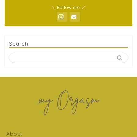
＼ Follow me ／
Search
About