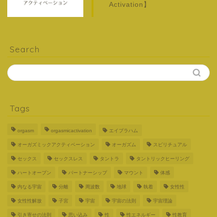
Activation】
Search
Tags
orgasm
orgasmicactivation
エイブラハム
オーガズミックアクティベーション
オーガズム
スピリチュアル
セックス
セックスレス
タントラ
タントリックヒーリング
ハートオープン
パートナーシップ
マウント
体感
内なる宇宙
分離
周波数
地球
執着
女性性
女性性解放
子宮
宇宙
宇宙の法則
宇宙理論
引き寄せの法則
思い込み
性
性エネルギー
性教育