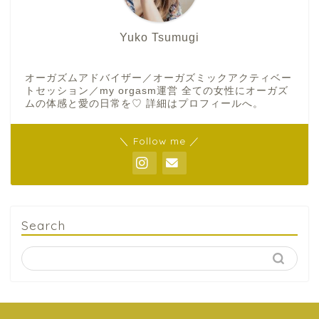
Yuko Tsumugi
オーガズムアドバイザー／オーガズミックアクティベー
トセッション／my orgasm運営 全ての女性にオーガズ
ムの体感と愛の日常を♡ 詳細はプロフィールへ。
＼ Follow me ／
Search