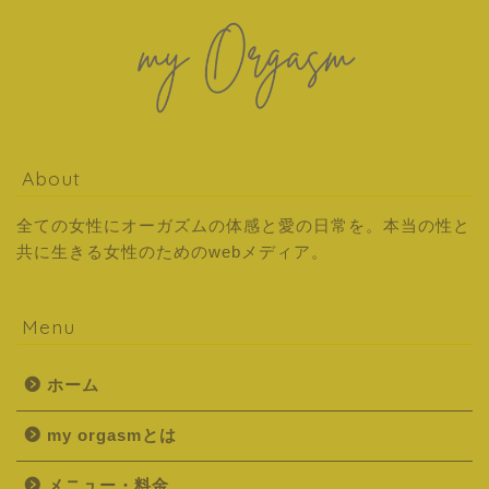
About
全ての女性にオーガズムの体感と愛の日常を。本当の性と
共に生きる女性のためのwebメディア。
Menu
ホーム
my orgasmとは
メニュー・料金